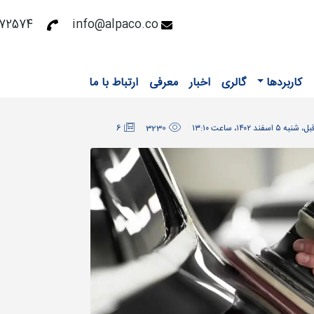
72531 - 02126372558
info@alpaco.co
کاربردها
گالری
اخبار
معرفی
ارتباط با ما
6
3230