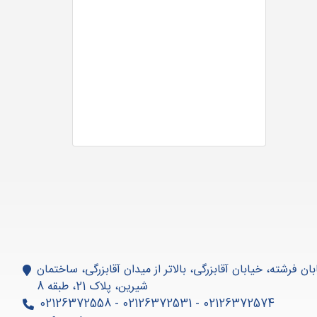
بان فرشته، خیابان آقابزرگی، بالاتر از میدان آقابزرگی، ساختمان
شیرین، پلاک 21، طبقه 8
02126372574 - 02126372531 - 02126372558