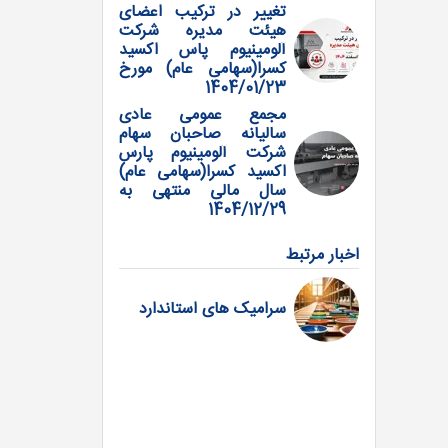
تغییر در ترکیب اعضای
هیئت مدیره شرکت
آلومینیوم پاس اکسید
کسرا(سهامی عام) مورخ
1404/01/23
مجمع عمومی عادی
سالیانه صاحبان سهام
شرکت آلومینیوم پارس
اکسید کسرا(سهامی عام)
سال مالی منتهی به
1404/12/29
اخبار مرتبط
سرامیک های استاندارد