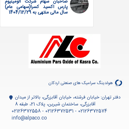
صاحبان سهام شرکت آلومینیوم
پارس اکسید کسرا(سهامی عام)
سال مالی منتهی به 1404/12/29
هولدینگ سرامیک های صنعتی اردکان
دفتر تهران: خیابان فرشته، خیابان آقابزرگی، بالاتر از میدان
آقابزرگی، ساختمان شیرین، پلاک 21، طبقه 8
02126372574 - 02126372531 - 02126372558
info@alpaco.co